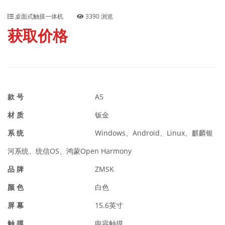
桌面式触摸一体机
3390 浏览
获取价格
款 号
A5
材 质
钣金
系 统
Windows、Android、Linux、麒麟银
河系统、统信OS、鸿蒙Open Harmony
品 牌
ZMSK
颜 色
白色
屏 幕
15.6英寸
触 摸
电容触摸