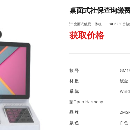
桌面式社保查询缴
桌面式触摸一体机
6230 浏
获取价格
款 号
GM1
材 质
钣金
系 统
Win
蒙Open Harmony
品 牌
ZMS
颜 色
白色