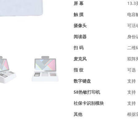
屏 幕
13.
触 摸
电容
摄像头
可活
阅读器
身份
扫 码
二维
麦克风
双阵
指 纹
可选
数字键盘
支持
58热敏打印机
支持
社保卡识别模块
支持
其他
根据