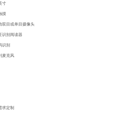
3英寸
触摸
动双目或单目摄像头
证识别阅读器
码识别
列麦克风
需求定制