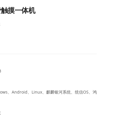
费触摸一体机
览
3
dows、Android、Linux、麒麟银河系统、统信OS、鸿
K