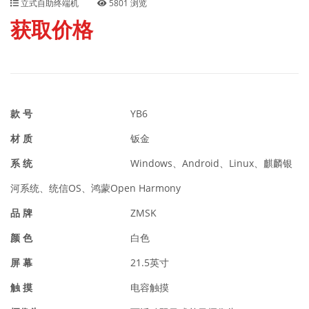
立式自助终端机
5801 浏览
获取价格
款 号
YB6
材 质
钣金
系 统
Windows、Android、Linux、麒麟银
河系统、统信OS、鸿蒙Open Harmony
品 牌
ZMSK
颜 色
白色
屏 幕
21.5英寸
触 摸
电容触摸