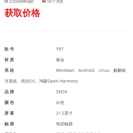
立式自助终端机
5817 浏览
获取价格
款 号
YB7
材 质
钣金
系 统
Windows、Android、Linux、麒麟银
河系统、统信OS、鸿蒙Open Harmony
品 牌
ZMSK
颜 色
白色
屏 幕
21.5英寸
触 摸
电容触摸